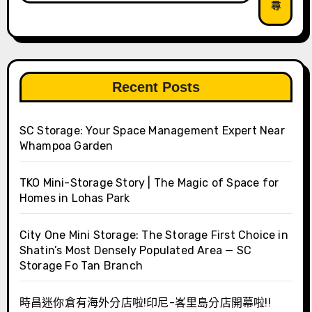
尋
Recent Posts
SC Storage: Your Space Management Expert Near
Whampoa Garden
TKO Mini-Storage Story | The Magic of Space for
Homes in Lohas Park
City One Mini Storage: The Storage First Choice in
Shatin’s Most Densely Populated Area — SC
Storage Fo Tan Branch
時昌迷你倉有海外分店啦!印尼-峉里島分店開幕啦!!